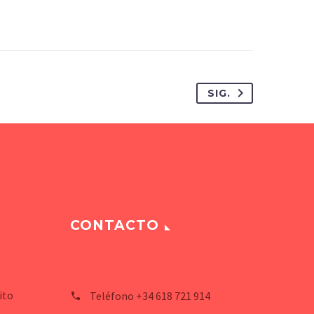
SIG.
CONTACTO
ito
Teléfono
+34 618 721 914