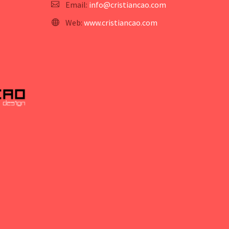
Email:
info@cristiancao.com
Web:
www.cristiancao.com