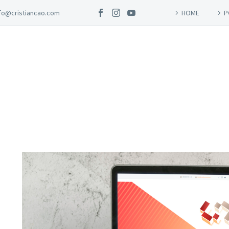
nfo@cristiancao.com
HOME
P