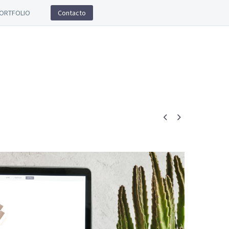
ORTFOLIO
Contacto

