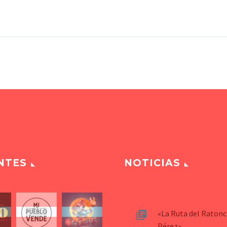
NTES
NOTICIAS
«La Ruta del Ratonc
Pérez»